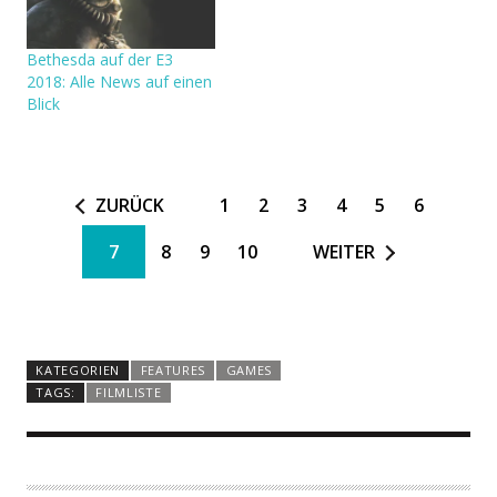
Bethesda auf der E3
2018: Alle News auf einen
Blick
ZURÜCK
1
2
3
4
5
6
7
8
9
10
WEITER
KATEGORIEN
FEATURES
GAMES
TAGS:
FILMLISTE