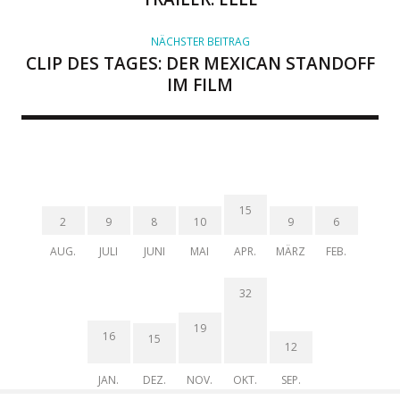
NÄCHSTER BEITRAG
CLIP DES TAGES: DER MEXICAN STANDOFF
IM FILM
15
2
9
8
10
9
6
AUG.
JULI
JUNI
MAI
APR.
MÄRZ
FEB.
32
19
16
15
12
JAN.
DEZ.
NOV.
OKT.
SEP.