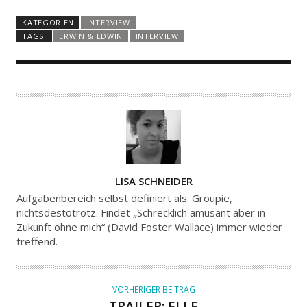
KATEGORIEN
INTERVIEW
TAGS:
ERWIN & EDWIN
INTERVIEW
A
LISA SCHNEIDER
U
Aufgabenbereich selbst definiert als: Groupie,
T
nichtsdestotrotz. Findet „Schrecklich amüsant aber in
Zukunft ohne mich“ (David Foster Wallace) immer wieder
O
treffend.
R
VORHERIGER BEITRAG
TRAILER: ELLE