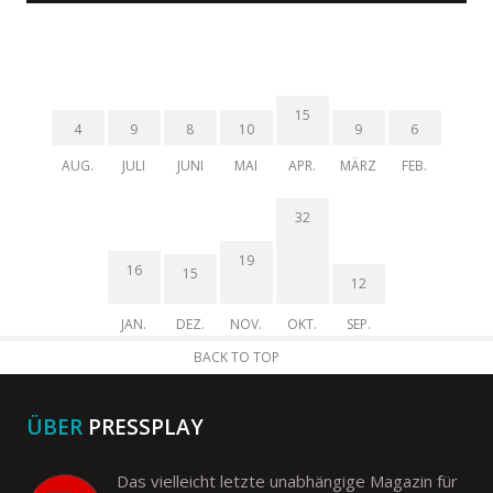
15
4
9
8
10
9
6
AUG.
JULI
JUNI
MAI
APR.
MÄRZ
FEB.
32
19
16
15
12
JAN.
DEZ.
NOV.
OKT.
SEP.
BACK TO TOP
ÜBER
PRESSPLAY
Das vielleicht letzte unabhängige Magazin für