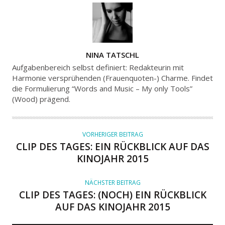
A
NINA TATSCHL
U
Aufgabenbereich selbst definiert: Redakteurin mit
T
Harmonie versprühenden (Frauenquoten-) Charme. Findet
die Formulierung “Words and Music – My only Tools”
O
(Wood) prägend.
R
VORHERIGER BEITRAG
CLIP DES TAGES: EIN RÜCKBLICK AUF DAS
KINOJAHR 2015
NÄCHSTER BEITRAG
CLIP DES TAGES: (NOCH) EIN RÜCKBLICK
AUF DAS KINOJAHR 2015