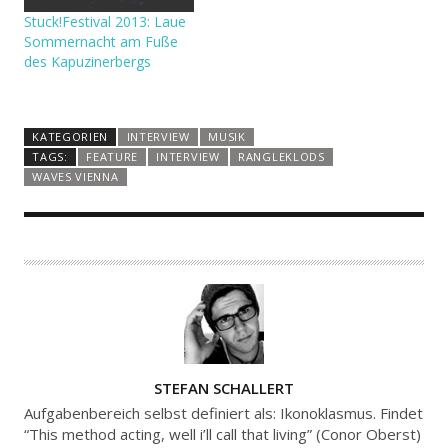
Stuck!Festival 2013: Laue
Sommernacht am Fuße
des Kapuzinerbergs
KATEGORIEN
INTERVIEW
MUSIK
TAGS:
FEATURE
INTERVIEW
RANGLEKLODS
WAVES VIENNA
A
STEFAN SCHALLERT
U
Aufgabenbereich selbst definiert als: Ikonoklasmus. Findet
T
“This method acting, well i’ll call that living” (Conor Oberst)