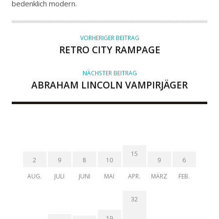
bedenklich modern.
O
R
VORHERIGER BEITRAG
RETRO CITY RAMPAGE
NÄCHSTER BEITRAG
ABRAHAM LINCOLN VAMPIRJÄGER
15
2
9
8
10
9
6
AUG.
JULI
JUNI
MAI
APR.
MÄRZ
FEB.
32
19