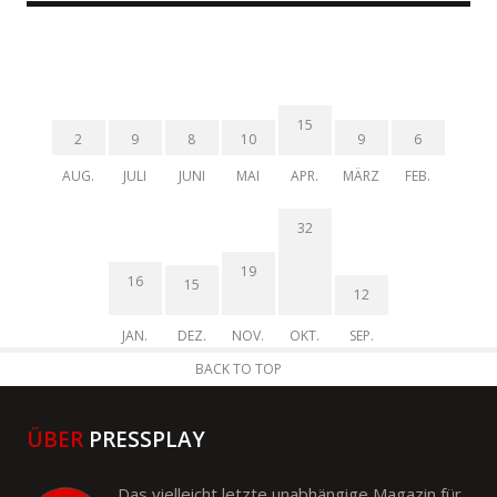
15
2
9
8
10
9
6
AUG.
JULI
JUNI
MAI
APR.
MÄRZ
FEB.
32
19
16
15
12
JAN.
DEZ.
NOV.
OKT.
SEP.
BACK TO TOP
ÜBER
PRESSPLAY
Das vielleicht letzte unabhängige Magazin für